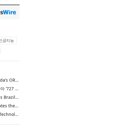
인공지능
U.S. FDA Approves Takeda’s ORZEYFUL™ (oveporexton), the First and Only Medicine to Treat the Underlying Cause of Narcolepsy Type 1
엘앤에프, 창립 26주년 맞아 ‘727 희망박스’ 나눔 캠페인 진행… 임직원과 함께 대구 지역사회 상생 실천
Interactive Brokers Adds Brazilian Futures through Brazil’s B3 Exchange
‘Cheers to Beer’ Celebrates the Drink at the Heart of Life’s Meaningful Moments
New 3D Flash Memory Technology from Kioxia and Sandisk Achieves Industry’s Highest Bit Density for QLC NAND