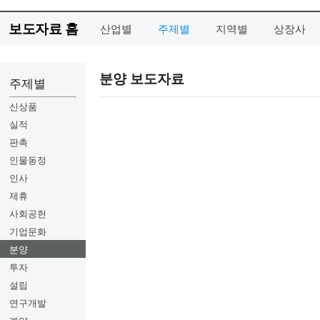
보도자료 홈
산업별
주제별
지역별
상장사
분양 보도자료
주제별
신상품
실적
판촉
인물동정
인사
제휴
사회공헌
기업문화
분양
투자
설립
연구개발