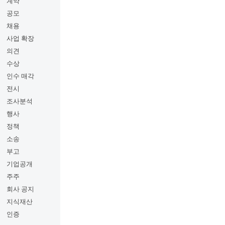
계약
공모
채용
사업 확장
의견
수상
인수 매각
전시
조사분석
행사
정책
소송
부고
기업공개
주주
회사 공지
지식재산
인증