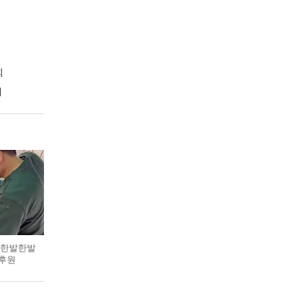
회
회
레
‘한발한발
 후원