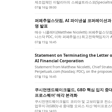
제조업체인 이탈리아의 스페셜트라스포(Specialtrasfo
를 완료했다고 발표했다. 이번 인수에는 이탈리아 
07월 16일 09:00
과 130명 이상...
퍼페추얼스닷컴, AI 파이낸셜 코퍼레이션과
명 발표
매슈 니콜레티(Matthew Nicoletti) 퍼페추얼스닷컴(P
나스닥 PDC, 이하 퍼페추얼스) 최고전략책임자가 
이션(AI Financial Corporation)과 추진 중이
07월 15일 16:45
발표했다. 그는 ...
Statement on Terminating the Letter o
AI Financial Corporation
Statement from Matthew Nicoletti, Chief Strateg
Perpetuals.com (Nasdaq: PDC), on the proposed
with AI Financial Corporation. “Perpetuals has 
07월 15일 16:45
further pursue the acquisitio...
쿠시먼앤드웨이크필드, GBD 핵심 입지 중대
프로스퀘어’ 매각 본격화
쿠시먼앤드웨이크필드 코리아 및 교보리얼코 컨소
업무지구(GBD) 내 중대형 오피스 자산 ‘에이프로스
을 본격화한다. 에이프로스퀘어는 GBD 내에서 희
07월 13일 14:03