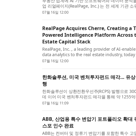
부동산 업계에 AI 기반 소프트웨어와 데이터 분석
업 리얼페이지(RealPage, Inc.) 는 전 세계 기관
및 운영사가 신뢰하는 부동산 데이터 인텔리전스 기업 
07월 16일 12:00
의 인수를 완...
RealPage Acquires Cherre, Creating a T
Powered Intelligence Platform Across t
Estate Capital Stack
RealPage, Inc. , a leading provider of AI-enabl
data analytics to the real estate industry, toda
has completed its acquisition of Cherre , a real
07월 16일 12:00
intelligence company...
한화솔루션, 미국 벤처투자펀드 매각… 유상
행
한화솔루션이 상환전환우선주(RCPS) 발행으로 30
데 이어 미국 벤처투자펀드 매각을 통해 약 1255
했다. 유상증자와 병행해 자구안을 신속히 추진했
07월 16일 11:09
이를 반영해 올해 6...
ABB, 산업용 특수 변압기 포트폴리오 확대
스포 인수 완료
ABB는 컨버터 및 정류기 변압기를 포함한 특수 고압