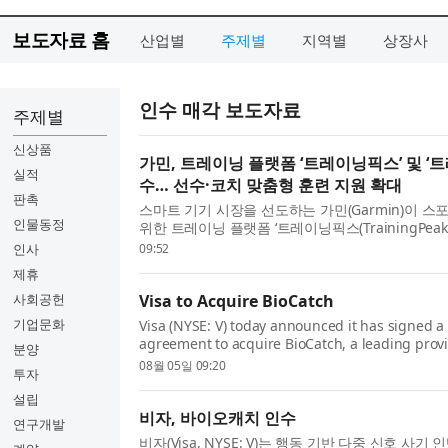
보도자료 홈
산업별
주제별
지역별
상장사
인수 매각 보도자료
주제별
신상품
가민, 트레이닝 플랫폼 ‘트레이닝픽스’ 및 ‘
실적
수… 선수·코치 맞춤형 훈련 지원 확대
판촉
스마트 기기 시장을 선도하는 가민(Garmin)이 스
인물동정
위한 트레이닝 플랫폼 ‘트레이닝픽스(TrainingPeak
익(TrainHeroic)’을 인수했다. 이번 인수로 가민
인사
09:52
생태계 전반...
제휴
사회공헌
Visa to Acquire BioCatch
기업문화
Visa (NYSE: V) today announced it has signed a 
agreement to acquire BioCatch, a leading provi
분양
behavioral-first, multi-signal fraud intelligenc
08월 05일 09:20
투자
advised by Permira and other share...
설립
비자, 바이오캐치 인수
연구개발
비자(Visa, NYSE: V)는 행동 기반 다중 신호 사