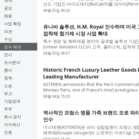
계약
선도 기업인 바이오캐치(BioCatch)를 퍼미라(Perm
공모
드 및 기타 주주들로부터 현금 24억달러에 인수하
08월 05일 09:20
을 체결했다고 ...
채용
사업 확장
유니바 솔루션, H.M. Royal 인수하며 미국
의견
접착제 첨가제 시장 사업 확대
수상
특수 원료 및 화학제품 분야의 글로벌 솔루션 기업
(Univar Solutions LLC)이 고무, 플라스틱, 접
인수 매각
101년의 역사를 지닌 전문 유통업체 H.M. Roya
08월 05일 08:57
전시
했다. 이번 인수를 ...
조사분석
Historic French Luxury Leather Goods 
행사
Leading Manufacturer
정책
ASTEREN announces that the Paris Commercial 
소송
Moreau Paris, one of France’s most prestigious
부고
Cardinal Invest, owner of the French luxury ma.
08월 04일 15:20
기업공개
주주
역사적인 프랑스 명품 가죽 브랜드 모로 파리
회사 공지
인수
지식재산
아스테렌(ASTEREN)은 파리 상업법원이 프랑스 
인증
레퀴에(Groupe Lécuyer)의 소유주인 카르디날 인베
Invest)의 모로 파리(Moreau Paris) 인수를 승