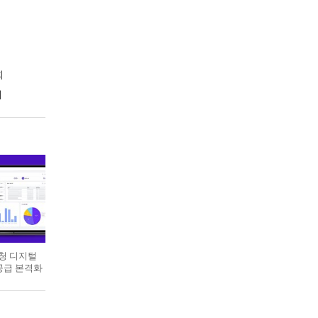
회
회
레
달청 디지털
공급 본격화