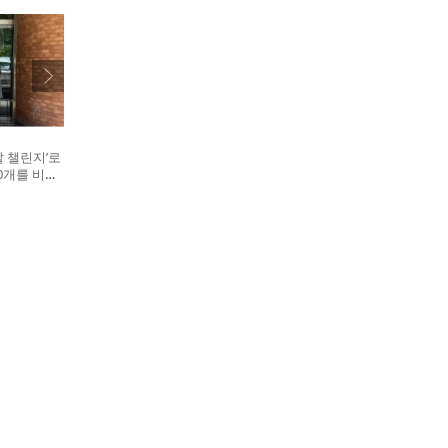
 챌린지’로
0개를 비글
왼쪽부터 비
, 캠페인을
자수의약품
병원 전귀호