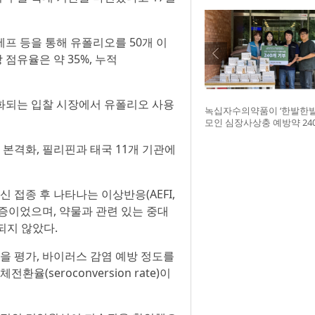
세프 등을 통해 유폴리오를 50개 이
점유율은 약 35%, 누적
심화되는 입찰 시장에서 유폴리오 사용
녹십자수의약품이 ‘한발한발
모인 심장사상충 예방약 24
구조네트워크에 전달했다. 
글구조네트워크 김세현 대표
 본격화, 필리핀과 태국 11개 기관에
기획한 차율하 학생, 녹십
이범석 팀장, 청주 수동물
원장
신 접종 후 나타나는 이상반응(AEFI,
경증~중등증이었으며, 약물과 관련 있는 중대
보고되지 않았다.
응을 평가, 바이러스 감염 예방 정도를
환율(seroconversion rate)이