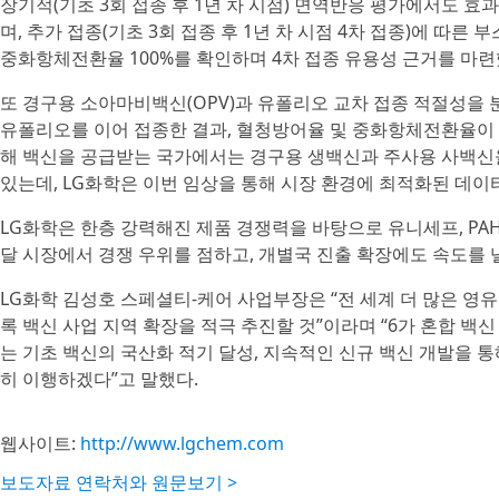
장기적(기초 3회 접종 후 1년 차 시점) 면역반응 평가에서도 
며, 추가 접종(기초 3회 접종 후 1년 차 시점 4차 접종)에 따
중화항체전환율 100%를 확인하며 4차 접종 유용성 근거를 마련
또 경구용 소아마비백신(OPV)과 유폴리오 교차 접종 적절성을 
유폴리오를 이어 접종한 결과, 혈청방어율 및 중화항체전환율이 1
해 백신을 공급받는 국가에서는 경구용 생백신과 주사용 사백신
있는데, LG화학은 이번 임상을 통해 시장 환경에 최적화된 데이
LG화학은 한층 강력해진 제품 경쟁력을 바탕으로 유니세프, PA
달 시장에서 경쟁 우위를 점하고, 개별국 진출 확장에도 속도를 
LG화학 김성호 스페셜티-케어 사업부장은 “전 세계 더 많은 영
록 백신 사업 지역 확장을 적극 추진할 것”이라며 “6가 혼합 백
는 기초 백신의 국산화 적기 달성, 지속적인 신규 백신 개발을 
히 이행하겠다”고 말했다.
웹사이트:
http://www.lgchem.com
보도자료 연락처와 원문보기 >