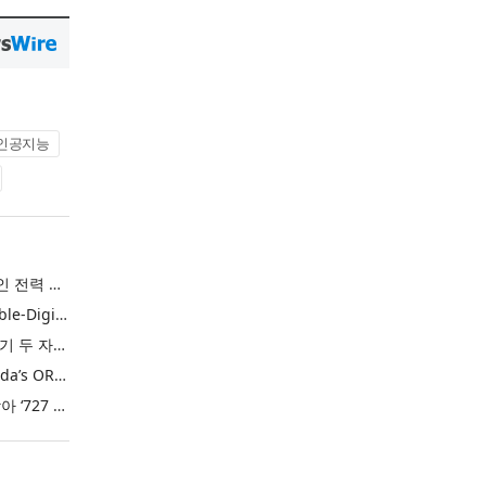
인공지능
실리콘랩스, 업계 선도적인 전력 효율·보안·통합성을 갖춘 초저전력 블루투스 LE SoC ‘BG2B’ 공개
Tecnotree Delivers Double-Digit Profit Growth and Accelerated Deployment Momentum in H1 2026
테크노트리, 2026년 상반기 두 자릿수 이익 성장 및 글로벌 구축 가속화
U.S. FDA Approves Takeda’s ORZEYFUL™ (oveporexton), the First and Only Medicine to Treat the Underlying Cause of Narcolepsy Type 1
엘앤에프, 창립 26주년 맞아 ‘727 희망박스’ 나눔 캠페인 진행… 임직원과 함께 대구 지역사회 상생 실천