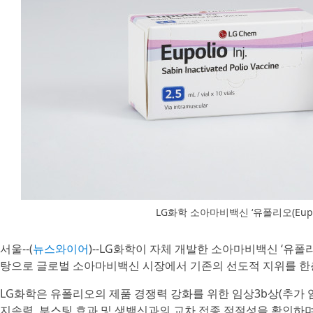
LG화학 소아마비백신 ‘유폴리오(Eupol
서울--(
뉴스와이어
)--LG화학이 자체 개발한 소아마비백신 ‘유폴리오
탕으로 글로벌 소아마비백신 시장에서 기존의 선도적 지위를 한층
LG화학은 유폴리오의 제품 경쟁력 강화를 위한 임상3b상(추가 임
지속력, 부스팅 효과 및 생백신과의 교차 접종 적절성을 확인하며