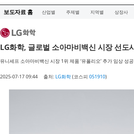
보도자료 홈
산업별
주제별
지역별
상장사
LG화학, 글로벌 소아마비백신 시장 선도
유니세프 소아마비백신 시장 1위 제품 ‘유폴리오’ 추가 임상 성
2025-07-17 09:44
출처:
LG화학
(코스피
051910
)